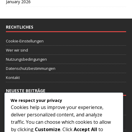
January 2026
RECHTLICHES
Cookie-Einstellungen
Wer wir sind
Nutzungsbedingungen
Datenschutzbestimmungen
Kontakt
NEUESTE BEITRÄGE
We respect your privacy
Einsatz von Außenverteidigern in der 4-1-4-1-Formation: Rollen,
Cookies help us improve your experience,
Unterstützung, Überlappung
deliver personalized content, and analyze
Verantwortlichkeiten des Torwarts in der 4-1-4-1-Formation:
traffic. You can choose which cookies to allow
Positionierung, Kommunikation, Verteilung
by clicking
Customize
. Click
Accept All
to