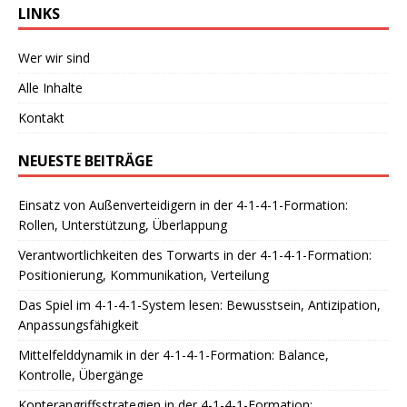
LINKS
Wer wir sind
Alle Inhalte
Kontakt
NEUESTE BEITRÄGE
Einsatz von Außenverteidigern in der 4-1-4-1-Formation:
Rollen, Unterstützung, Überlappung
Verantwortlichkeiten des Torwarts in der 4-1-4-1-Formation:
Positionierung, Kommunikation, Verteilung
Das Spiel im 4-1-4-1-System lesen: Bewusstsein, Antizipation,
Anpassungsfähigkeit
Mittelfelddynamik in der 4-1-4-1-Formation: Balance,
Kontrolle, Übergänge
Konterangriffsstrategien in der 4-1-4-1-Formation: