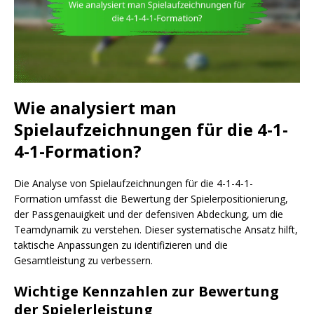
Wie analysiert man
Spielaufzeichnungen für die 4-1-
4-1-Formation?
Die Analyse von Spielaufzeichnungen für die 4-1-4-1-
Formation umfasst die Bewertung der Spielerpositionierung,
der Passgenauigkeit und der defensiven Abdeckung, um die
Teamdynamik zu verstehen. Dieser systematische Ansatz hilft,
taktische Anpassungen zu identifizieren und die
Gesamtleistung zu verbessern.
Wichtige Kennzahlen zur Bewertung
der Spielerleistung