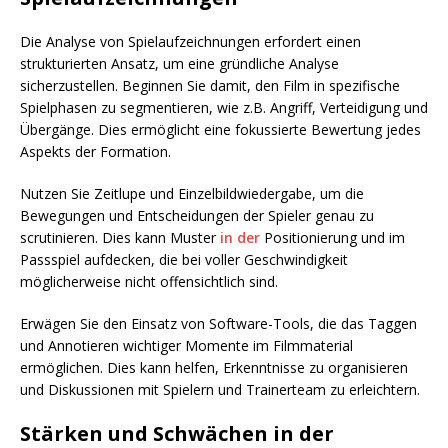
Die Analyse von Spielaufzeichnungen erfordert einen
strukturierten Ansatz, um eine gründliche Analyse
sicherzustellen. Beginnen Sie damit, den Film in spezifische
Spielphasen zu segmentieren, wie z.B. Angriff, Verteidigung und
Übergänge. Dies ermöglicht eine fokussierte Bewertung jedes
Aspekts der Formation.
Nutzen Sie Zeitlupe und Einzelbildwiedergabe, um die
Bewegungen und Entscheidungen der Spieler genau zu
scrutinieren. Dies kann Muster
in der
Positionierung und im
Passspiel aufdecken, die bei voller Geschwindigkeit
möglicherweise nicht offensichtlich sind.
Erwägen Sie den Einsatz von Software-Tools, die das Taggen
und Annotieren wichtiger Momente im Filmmaterial
ermöglichen. Dies kann helfen, Erkenntnisse zu organisieren
und Diskussionen mit Spielern und Trainerteam zu erleichtern.
Stärken und Schwächen in der