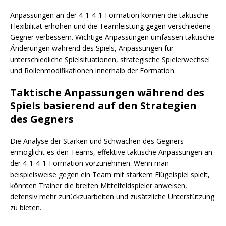
Anpassungen an der 4-1-4-1-Formation können die taktische
Flexibilität erhöhen und die Teamleistung gegen verschiedene
Gegner verbessern. Wichtige Anpassungen umfassen taktische
Änderungen während des Spiels, Anpassungen für
unterschiedliche Spielsituationen, strategische Spielerwechsel
und Rollenmodifikationen innerhalb der Formation.
Taktische Anpassungen während des
Spiels basierend auf den Strategien
des Gegners
Die Analyse der Stärken und Schwächen des Gegners
ermöglicht es den Teams, effektive taktische Anpassungen an
der 4-1-4-1-Formation vorzunehmen. Wenn man
beispielsweise gegen ein Team mit starkem Flügelspiel spielt,
könnten Trainer die breiten Mittelfeldspieler anweisen,
defensiv mehr zurückzuarbeiten und zusätzliche Unterstützung
zu bieten.