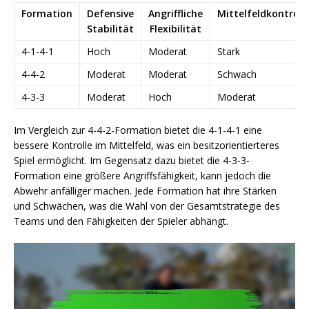
Formation
Defensive
Angriffliche
Mittelfeldkontroll
Stabilität
Flexibilität
4-1-4-1
Hoch
Moderat
Stark
4-4-2
Moderat
Moderat
Schwach
4-3-3
Moderat
Hoch
Moderat
Im Vergleich zur 4-4-2-Formation bietet die 4-1-4-1 eine
bessere Kontrolle im Mittelfeld, was ein besitzorientierteres
Spiel ermöglicht. Im Gegensatz dazu bietet die 4-3-3-
Formation eine größere Angriffsfähigkeit, kann jedoch die
Abwehr anfälliger machen. Jede Formation hat ihre Stärken
und Schwächen, was die Wahl von der Gesamtstrategie des
Teams und den Fähigkeiten der Spieler abhängt.