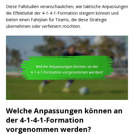
Diese Fallstudien veranschaulichen, wie taktische Anpassungen
die Effektivität der 4-1-4-1-Formation steigern können und
bieten einen Fahrplan für Teams, die diese Strategie
übernehmen oder verfeinern möchten.
Welche Anpassungen können an
der 4-1-4-1-Formation
vorgenommen werden?