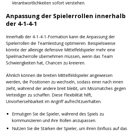
Verantwortlichkeiten sofort verstehen.
Anpassung der Spielerrollen innerhalb
der 4-1-4-1
Innerhalb der 4-1-4-1-Formation kann die Anpassung der
Spielerrollen die Teamleistung optimieren. Beispielsweise
könnte der alleinige defensive Mittelfeldspieler mehr eine
Spielmacherrolle übernehmen müssen, wenn das Team
Schwierigkeiten hat, Chancen zu kreieren.
Ähnlich können die breiten Mittelfeldspieler angewiesen
werden, die Positionen zu wechseln, sodass einer nach innen
zieht, während der andere breit bleibt, um Missmatches gegen
Verteidiger zu schaffen. Diese Flexibilität hilft,
Unvorhersehbarkeit im Angriff aufrechtzuerhalten.
Ermutigen Sie die Spieler, während des Spiels zu
kommunizieren und ihre Rollen anzupassen.
Nutzen Sie die Stärken der Spieler, um ihren Einfluss auf das