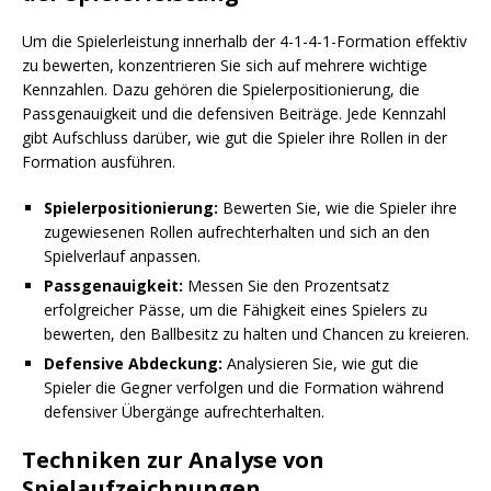
Um die Spielerleistung innerhalb der 4-1-4-1-Formation effektiv
zu bewerten, konzentrieren Sie sich auf mehrere wichtige
Kennzahlen. Dazu gehören die Spielerpositionierung, die
Passgenauigkeit und die defensiven Beiträge. Jede Kennzahl
gibt Aufschluss darüber, wie gut die Spieler ihre Rollen in der
Formation ausführen.
Spielerpositionierung:
Bewerten Sie, wie die Spieler ihre
zugewiesenen Rollen aufrechterhalten und sich an den
Spielverlauf anpassen.
Passgenauigkeit:
Messen Sie den Prozentsatz
erfolgreicher Pässe, um die Fähigkeit eines Spielers zu
bewerten, den Ballbesitz zu halten und Chancen zu kreieren.
Defensive Abdeckung:
Analysieren Sie, wie gut die
Spieler die Gegner verfolgen und die Formation während
defensiver Übergänge aufrechterhalten.
Techniken zur Analyse von
Spielaufzeichnungen