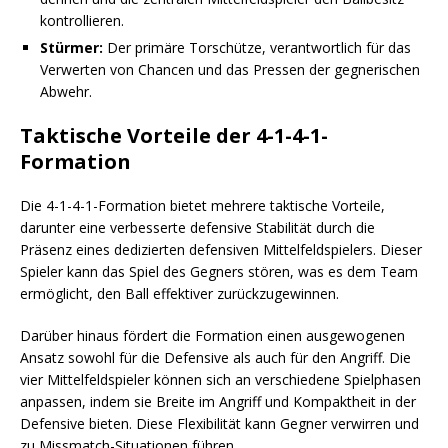
kontrollieren.
Stürmer:
Der primäre Torschütze, verantwortlich für das
Verwerten von Chancen und das Pressen der gegnerischen
Abwehr.
Taktische Vorteile der 4-1-4-1-
Formation
Die 4-1-4-1-Formation bietet mehrere taktische Vorteile,
darunter eine verbesserte defensive Stabilität durch die
Präsenz eines dedizierten defensiven Mittelfeldspielers. Dieser
Spieler kann das Spiel des Gegners stören, was es dem Team
ermöglicht, den Ball effektiver zurückzugewinnen.
Darüber hinaus fördert die Formation einen ausgewogenen
Ansatz sowohl für die Defensive als auch für den Angriff. Die
vier Mittelfeldspieler können sich an verschiedene Spielphasen
anpassen, indem sie Breite im Angriff und Kompaktheit in der
Defensive bieten. Diese Flexibilität kann Gegner verwirren und
zu Missmatch-Situationen führen.