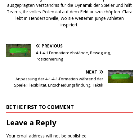
ausgeprägten Verständnis für die Dynamik der Spieler und hilft
Teams, ihr volles Potenzial auf dem Feld auszuschöpfen. Clara
lebt in Hendersonville, wo sie weiterhin junge Athleten
inspiriert.
PREVIOUS
4-1-4-1 Formation: Abstände, Bewegung,
Positionierung
NEXT
Anpassung der 4-1-4-1-Formation während der
Spiele: Flexibilität, Entscheidungsfindung, Taktik
BE THE FIRST TO COMMENT
Leave a Reply
Your email address will not be published.