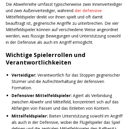
Die Abwehrreihe umfasst typischerweise zwei Innenverteidiger
und zwei Außenverteidiger, während
der defensive
Mittelfeldspieler direkt vor ihnen spielt und oft damit
beauftragt ist, gegnerische Angriffe zu unterbrechen. Die vier
Mittelfeldspieler können auf verschiedene Weise angeordnet
werden, was flüssige Bewegungen und Unterstützung sowohl
in der Defensive als auch im Angriff ermöglicht.
Wichtige Spielerrollen und
Verantwortlichkeiten
Verteidiger:
Verantwortlich für das Stoppen gegnerischer
Stürmer und die Aufrechterhaltung der defensiven
Formation.
Defensiver Mittelfeldspieler:
Agiert als Verbindung
zwischen Abwehr und Mittelfeld, konzentriert sich auf das
Abfangen von Pässen und das Einleiten von Kontern.
Mittelfeldspieler:
Bieten Unterstützung sowohl im Angriff
als auch in der Defensive, wobei die Flügelspieler das Spiel
dehnen und die zentralen Mittelfeldspieler den Ballbesitz