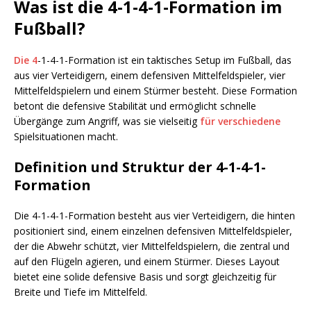
Was ist die 4-1-4-1-Formation im
Fußball?
Die 4
-1-4-1-Formation ist ein taktisches Setup im Fußball, das
aus vier Verteidigern, einem defensiven Mittelfeldspieler, vier
Mittelfeldspielern und einem Stürmer besteht. Diese Formation
betont die defensive Stabilität und ermöglicht schnelle
Übergänge zum Angriff, was sie vielseitig
für verschiedene
Spielsituationen macht.
Definition und Struktur der 4-1-4-1-
Formation
Die 4-1-4-1-Formation besteht aus vier Verteidigern, die hinten
positioniert sind, einem einzelnen defensiven Mittelfeldspieler,
der die Abwehr schützt, vier Mittelfeldspielern, die zentral und
auf den Flügeln agieren, und einem Stürmer. Dieses Layout
bietet eine solide defensive Basis und sorgt gleichzeitig für
Breite und Tiefe im Mittelfeld.