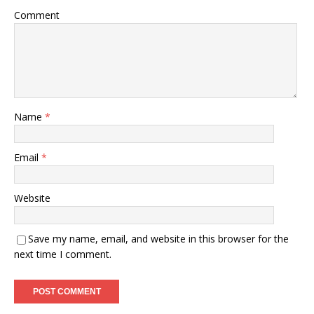
Comment
Name
*
Email
*
Website
Save my name, email, and website in this browser for the
next time I comment.