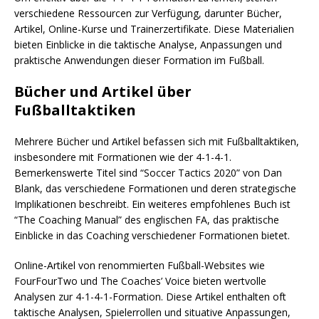
verschiedene Ressourcen zur Verfügung, darunter Bücher,
Artikel, Online-Kurse und Trainerzertifikate. Diese Materialien
bieten Einblicke in die taktische Analyse, Anpassungen und
praktische Anwendungen dieser Formation im Fußball.
Bücher und Artikel über
Fußballtaktiken
Mehrere Bücher und Artikel befassen sich mit Fußballtaktiken,
insbesondere mit Formationen wie der 4-1-4-1.
Bemerkenswerte Titel sind “Soccer Tactics 2020” von Dan
Blank, das verschiedene Formationen und deren strategische
Implikationen beschreibt. Ein weiteres empfohlenes Buch ist
“The Coaching Manual” des englischen FA, das praktische
Einblicke in das Coaching verschiedener Formationen bietet.
Online-Artikel von renommierten Fußball-Websites wie
FourFourTwo und The Coaches’ Voice bieten wertvolle
Analysen zur 4-1-4-1-Formation. Diese Artikel enthalten oft
taktische Analysen, Spielerrollen und situative Anpassungen,