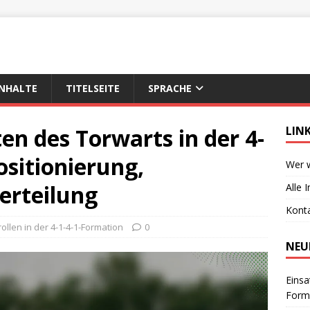
INHALTE
TITELSEITE
SPRACHE
en des Torwarts in der 4-
LIN
ositionierung,
Wer w
erteilung
Alle 
Kont
rollen in der 4-1-4-1-Formation
0
NEU
Einsa
Forma