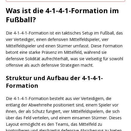
Was ist die 4-1-4-1-Formation im
Fußball?
Die 4-1-4-1-Formation ist ein taktisches Setup im Fußball, das
vier Verteidiger, einen defensiven Mittelfeldspieler, vier
Mittelfeldspieler und einen Stürmer umfasst. Diese Formation
betont eine starke Präsenz im Mittelfeld, während sie
defensive Solidität aufrechterhält, was sie vielseitig für sowohl
offensive als auch defensive Strategien macht.
Struktur und Aufbau der 4-1-4-1-
Formation
Die 4-1-4-1-Formation besteht aus vier Verteidigern, die
entlang der Abwehrreihe positioniert sind, einem Spieler vor
ihnen, der als Schutz fungiert, vier Mittelfeldspielern, die sich
über das Feld verteilen, und einem einsamen Stürmer. Dieses
Layout ermöglicht es den Teams, das Mittelfeld zu
kontrollieren und gleichzeitig defensive Absicherung zu bieten.