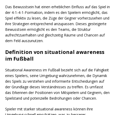
Das Bewusstsein hat einen erheblichen Einfluss auf das Spiel in
der 4-1-4-1-Formation, indem es den Spielern ermöglicht, das
Spiel effektiv zu lesen, die Züge der Gegner vorherzusehen und
ihre Strategien entsprechend anzupassen. Dieses gesteigerte
Bewusstsein ermöglicht es den Teams, die Struktur
aufrechtzuerhalten und gleichzeitig Räume und Chancen auf
dem Feld auszunutzen.
Definition von situational awareness
im Fußball
Situational Awareness im Fußball bezieht sich auf die Fähigkeit
eines Spielers, seine Umgebung wahrzunehmen, die Dynamik
des Spiels zu verstehen und informierte Entscheidungen auf
der Grundlage dieses Verständnisses zu treffen. Es umfasst
das Erkennen der Positionen von Mitspielern und Gegnern, den
Spielstand und potenzielle Bedrohungen oder Chancen.
Spieler mit starker situational awareness können ihre
Umgebung schnell einschätzen, was zu besserer