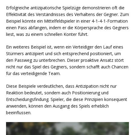
Erfolgreiche antizipatorische Spielzüge demonstrieren oft die
Effektivität des Verständnisses des Verhaltens der Gegner. Zum
Beispiel könnte ein Mittelfeldspieler in einer 4-1-4-1-Formation
einen Pass abfangen, indem er die Körpersprache des Gegners
liest, was zu einem schnellen Konter führt.
Ein weiteres Beispiel ist, wenn ein Verteidiger den Lauf eines
Stürmers antizipiert und sich entsprechend positioniert, um
den Passweg zu unterbrechen. Dieser proaktive Ansatz stört
nicht nur das Spiel des Gegners, sondern schafft auch Chancen
für das verteidigende Team.
Diese Beispiele verdeutlichen, dass Antizipation nicht nur
Reaktion bedeutet, sondern auch Positionierung und
Entscheidungsfindung. Spieler, die diese Prinzipien konsequent
anwenden, können den Ausgang des Spiels erheblich
beeinflussen.