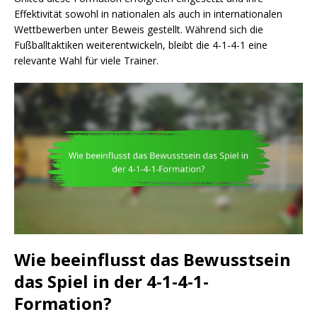
Effektivität sowohl in nationalen als auch in internationalen
Wettbewerben unter Beweis gestellt. Während sich die
Fußballtaktiken weiterentwickeln, bleibt die 4-1-4-1 eine
relevante Wahl für viele Trainer.
Wie beeinflusst das Bewusstsein
das Spiel in der 4-1-4-1-
Formation?