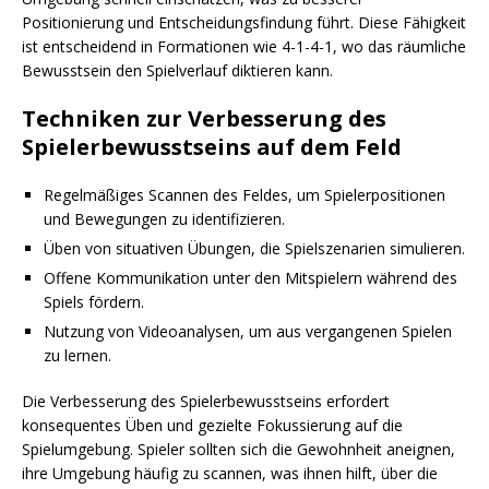
Positionierung und Entscheidungsfindung führt. Diese Fähigkeit
ist entscheidend in Formationen wie 4-1-4-1, wo das räumliche
Bewusstsein den Spielverlauf diktieren kann.
Techniken zur Verbesserung des
Spielerbewusstseins auf dem Feld
Regelmäßiges Scannen des Feldes, um Spielerpositionen
und Bewegungen zu identifizieren.
Üben von situativen Übungen, die Spielszenarien simulieren.
Offene Kommunikation unter den Mitspielern während des
Spiels fördern.
Nutzung von Videoanalysen, um aus vergangenen Spielen
zu lernen.
Die Verbesserung des Spielerbewusstseins erfordert
konsequentes Üben und gezielte Fokussierung auf die
Spielumgebung. Spieler sollten sich die Gewohnheit aneignen,
ihre Umgebung häufig zu scannen, was ihnen hilft, über die