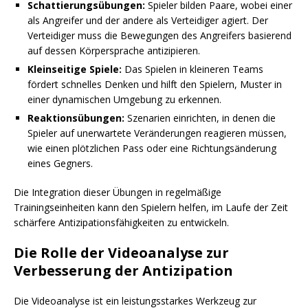
Schattierungsübungen:
Spieler bilden Paare, wobei einer
als Angreifer und der andere als Verteidiger agiert. Der
Verteidiger muss die Bewegungen des Angreifers basierend
auf dessen Körpersprache antizipieren.
Kleinseitige Spiele:
Das Spielen in kleineren Teams
fördert schnelles Denken und hilft den Spielern, Muster in
einer dynamischen Umgebung zu erkennen.
Reaktionsübungen:
Szenarien einrichten, in denen die
Spieler auf unerwartete Veränderungen reagieren müssen,
wie einen plötzlichen Pass oder eine Richtungsänderung
eines Gegners.
Die Integration dieser Übungen in regelmäßige
Trainingseinheiten kann den Spielern helfen, im Laufe der Zeit
schärfere Antizipationsfähigkeiten zu entwickeln.
Die Rolle der Videoanalyse zur
Verbesserung der Antizipation
Die Videoanalyse ist ein leistungsstarkes Werkzeug zur