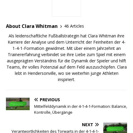
About Clara Whitman
46 Articles
Als leidenschaftliche Fußballstrategin hat Clara Whitman ihre
Karriere der Analyse und dem Unterricht der Feinheiten der 4-
1-4-1-Formation gewidmet. Mit über einem Jahrzehnt an
Trainererfahrung verbindet sie ihre Liebe zum Spiel mit einem
ausgeprägten Verständnis für die Dynamik der Spieler und hilft
Teams, ihr volles Potenzial auf dem Feld auszuschöpfen. Clara
lebt in Hendersonville, wo sie weiterhin junge Athleten
inspiriert.
PREVIOUS
Mittelfelddynamik in der 4-1-4-1-Formation: Balance,
Kontrolle, Übergänge
NEXT
Verantwortlichkeiten des Torwarts in der 4-1-4-1-