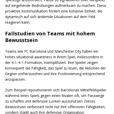
auf eingehende Bedrohungen aufmerksam zu machen. Diese
proaktive Kommunikation fördert eine kohäsive Einheit, die
dynamisch auf sich ändernde Situationen auf dem Feld
reagieren kann.
Fallstudien von Teams mit hohem
Bewusstsein
Teams wie FC Barcelona und Manchester City haben ein
hohes situational awareness in ihrem Spiel, insbesondere in
der 4-1-4-1-Formation, exemplifiziert. Ihre Spieler zeigen
konsequent die Fähigkeit, das Spiel zu lesen, die Aktionen der
Gegner vorherzusehen und ihre Positionierung entsprechend
anzupassen.
Zum Beispiel repositionieren sich Barcelonas Mittelfeldspieler
während eines Spiels gegen einen Rivalen oft, um Passwege
zu schaffen und defensive Lücken auszunutzen. Dieses
Bewusstsein verbessert nicht nur ihre offensiven Fähigkeiten,
sondern stärkt auch ihre defensive Organisation.