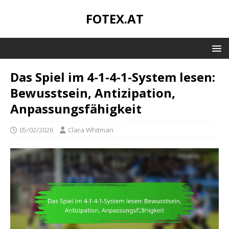
FOTEX.AT
Das Spiel im 4-1-4-1-System lesen:
Bewusstsein, Antizipation,
Anpassungsfähigkeit
05/02/2026
Clara Whitman