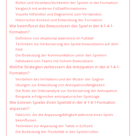
Rollen und Verantwortlichkeiten der Spieler in der Formation
Vergleich mit anderen Fußballformationen
Visuelle Hilfsmittel und Diagramme zum Verständnis
Historischer Kontext und Entwicklung der Formation
Wie beeinflusst das Bewusstsein das Spiel in der 4-1-4-1-
Formation?
Definition von situational awareness im Fußball
Techniken zur Verbesserung des Spielerbewusstseins auf dem
Feld
Die Bedeutung der Kommunikation unter den Spielern
Fallstudien von Teams mit hohem Bewusstsein
Welche Strategien verbessern die Antizipation in der 4-1-4-1-
Formation?
Verstehen des Verhaltens und der Muster der Gegner
Übungen zur Entwicklung von Antizipationsfähigkeiten
Die Rolle der Videoanalyse zur Verbesserung der Antizipation
Beispiele erfolgreicher antizipatorischer Spielzüge
Wie können Spieler ihren Spielstil in der 4-1-4-1-Formation
anpassen?
Faktoren, die die Anpassungsfähigkeit während eines Spiels
beeinflussen
Techniken zur Anpassung der Taktik in Echtzeit
Die Bedeutung der Flexibilität in den Spielerrollen