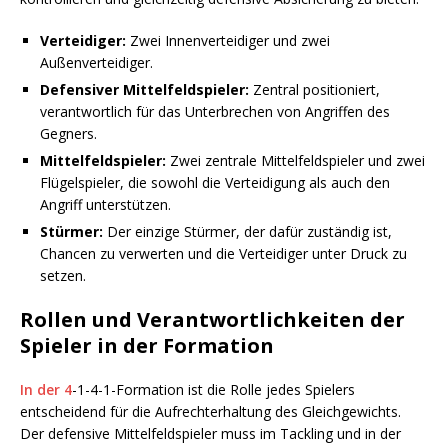
Verteidiger:
Zwei Innenverteidiger und zwei
Außenverteidiger.
Defensiver Mittelfeldspieler:
Zentral positioniert,
verantwortlich für das Unterbrechen von Angriffen des
Gegners.
Mittelfeldspieler:
Zwei zentrale Mittelfeldspieler und zwei
Flügelspieler, die sowohl die Verteidigung als auch den
Angriff unterstützen.
Stürmer:
Der einzige Stürmer, der dafür zuständig ist,
Chancen zu verwerten und die Verteidiger unter Druck zu
setzen.
Rollen und Verantwortlichkeiten der
Spieler in der Formation
In der 4
-1-4-1-Formation ist die Rolle jedes Spielers
entscheidend für die Aufrechterhaltung des Gleichgewichts.
Der defensive Mittelfeldspieler muss im Tackling und in der